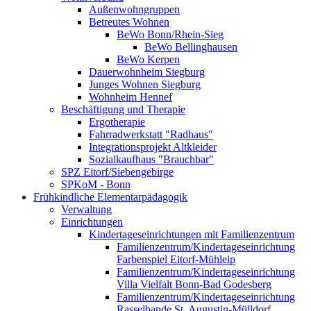
Außenwohngruppen
Betreutes Wohnen
BeWo Bonn/Rhein-Sieg
BeWo Bellinghausen
BeWo Kerpen
Dauerwohnheim Siegburg
Junges Wohnen Siegburg
Wohnheim Hennef
Beschäftigung und Therapie
Ergotherapie
Fahrradwerkstatt "Radhaus"
Integrationsprojekt Altkleider
Sozialkaufhaus "Brauchbar"
SPZ Eitorf/Siebengebirge
SPKoM - Bonn
Frühkindliche Elementarpädagogik
Verwaltung
Einrichtungen
Kindertageseinrichtungen mit Familienzentrum
Familienzentrum/Kindertageseinrichtung
Farbenspiel Eitorf-Mühleip
Familienzentrum/Kindertageseinrichtung
Villa Vielfalt Bonn-Bad Godesberg
Familienzentrum/Kindertageseinrichtung
Rasselbande St. Augustin-Mülldorf