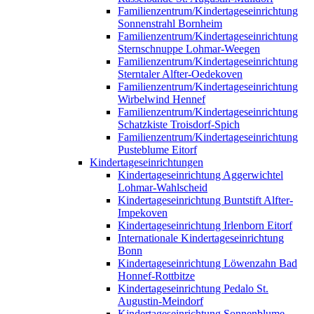
Familienzentrum/Kindertageseinrichtung
Sonnenstrahl Bornheim
Familienzentrum/Kindertageseinrichtung
Sternschnuppe Lohmar-Weegen
Familienzentrum/Kindertageseinrichtung
Sterntaler Alfter-Oedekoven
Familienzentrum/Kindertageseinrichtung
Wirbelwind Hennef
Familienzentrum/Kindertageseinrichtung
Schatzkiste Troisdorf-Spich
Familienzentrum/Kindertageseinrichtung
Pusteblume Eitorf
Kindertageseinrichtungen
Kindertageseinrichtung Aggerwichtel
Lohmar-Wahlscheid
Kindertageseinrichtung Buntstift Alfter-
Impekoven
Kindertageseinrichtung Irlenborn Eitorf
Internationale Kindertageseinrichtung
Bonn
Kindertageseinrichtung Löwenzahn Bad
Honnef-Rottbitze
Kindertageseinrichtung Pedalo St.
Augustin-Meindorf
Kindertageseinrichtung Sonnenblume