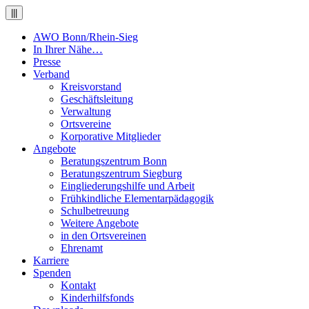
|||
AWO Bonn/Rhein-Sieg
In Ihrer Nähe…
Presse
Verband
Kreisvorstand
Geschäftsleitung
Verwaltung
Ortsvereine
Korporative Mitglieder
Angebote
Beratungszentrum Bonn
Beratungszentrum Siegburg
Eingliederungshilfe und Arbeit
Frühkindliche Elementarpädagogik
Schulbetreuung
Weitere Angebote
in den Ortsvereinen
Ehrenamt
Karriere
Spenden
Kontakt
Kinderhilfsfonds