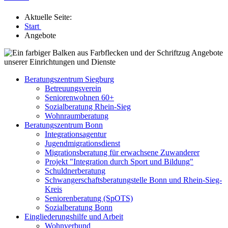
Aktuelle Seite:
Start
Angebote
Beratungszentrum Siegburg
Betreuungsverein
Seniorenwohnen 60+
Sozialberatung Rhein-Sieg
Wohnraumberatung
Beratungszentrum Bonn
Integrationsagentur
Jugendmigrationsdienst
Migrationsberatung für erwachsene Zuwanderer
Projekt "Integration durch Sport und Bildung"
Schuldnerberatung
Schwangerschaftsberatungstelle Bonn und Rhein-Sieg-
Kreis
Seniorenberatung (SpOTS)
Sozialberatung Bonn
Eingliederungshilfe und Arbeit
Wohnverbund