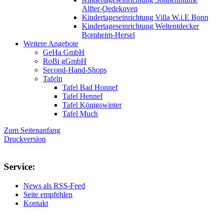
Alfter-Oedekoven
Kindertageseinrichtung Villa W.i.E Bonn
Kindertageseinrichtung Weltentdecker
Bornheim-Hersel
Weitere Angebote
GeHa GmbH
RoBi gGmbH
Second-Hand-Shops
Tafeln
Tafel Bad Honnef
Tafel Hennef
Tafel Königswinter
Tafel Much
Zum Seitenanfang
Druckversion
Service:
News als RSS-Feed
Seite empfehlen
Kontakt