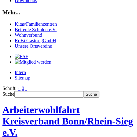
Downloads
Mehr...
Kitas/Familienzentren
Betreute Schulen e.V.
Wohnverbund
RoBi Gastro gGmbH
Unsere Ortsvereine
Intern
Sitemap
Schrift:
+
0
-
Suche
Suche
Arbeiterwohlfahrt
Kreisverband Bonn/Rhein-Sieg
e.V.