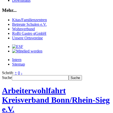
Downloads
Mehr...
Kitas/Familienzentren
Betreute Schulen e.V.
Wohnverbund
RoBi Gastro gGmbH
Unsere Ortsvereine
Intern
Sitemap
Schrift:
+
0
-
Suche
Suche
Arbeiterwohlfahrt
Kreisverband Bonn/Rhein-Sieg
e.V.