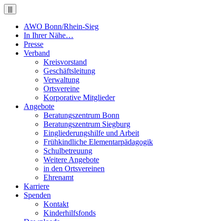
|||
AWO Bonn/Rhein-Sieg
In Ihrer Nähe…
Presse
Verband
Kreisvorstand
Geschäftsleitung
Verwaltung
Ortsvereine
Korporative Mitglieder
Angebote
Beratungszentrum Bonn
Beratungszentrum Siegburg
Eingliederungshilfe und Arbeit
Frühkindliche Elementarpädagogik
Schulbetreuung
Weitere Angebote
in den Ortsvereinen
Ehrenamt
Karriere
Spenden
Kontakt
Kinderhilfsfonds