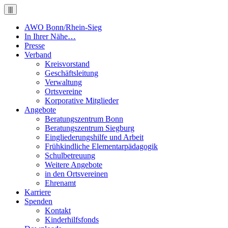
|||
AWO Bonn/Rhein-Sieg
In Ihrer Nähe…
Presse
Verband
Kreisvorstand
Geschäftsleitung
Verwaltung
Ortsvereine
Korporative Mitglieder
Angebote
Beratungszentrum Bonn
Beratungszentrum Siegburg
Eingliederungshilfe und Arbeit
Frühkindliche Elementarpädagogik
Schulbetreuung
Weitere Angebote
in den Ortsvereinen
Ehrenamt
Karriere
Spenden
Kontakt
Kinderhilfsfonds