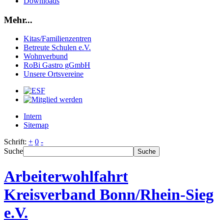
Downloads
Mehr...
Kitas/Familienzentren
Betreute Schulen e.V.
Wohnverbund
RoBi Gastro gGmbH
Unsere Ortsvereine
Intern
Sitemap
Schrift:
+
0
-
Suche
Suche
Arbeiterwohlfahrt
Kreisverband Bonn/Rhein-Sieg
e.V.