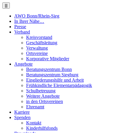
|||
AWO Bonn/Rhein-Sieg
In Ihrer Nähe…
Presse
Verband
Kreisvorstand
Geschäftsleitung
Verwaltung
Ortsvereine
Korporative Mitglieder
Angebote
Beratungszentrum Bonn
Beratungszentrum Siegburg
Eingliederungshilfe und Arbeit
Frühkindliche Elementarpädagogik
Schulbetreuung
Weitere Angebote
in den Ortsvereinen
Ehrenamt
Karriere
Spenden
Kontakt
Kinderhilfsfonds