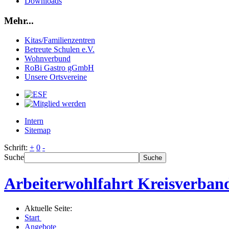
Downloads
Mehr...
Kitas/Familienzentren
Betreute Schulen e.V.
Wohnverbund
RoBi Gastro gGmbH
Unsere Ortsvereine
Intern
Sitemap
Schrift:
+
0
-
Suche
Suche
Arbeiterwohlfahrt Kreisverband
Aktuelle Seite:
Start
Angebote