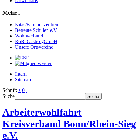
Downloads
Mehr...
Kitas/Familienzentren
Betreute Schulen e.V.
Wohnverbund
RoBi Gastro gGmbH
Unsere Ortsvereine
Intern
Sitemap
Schrift:
+
0
-
Suche
Suche
Arbeiterwohlfahrt
Kreisverband Bonn/Rhein-Sieg
e.V.