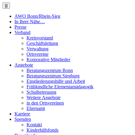
|||
AWO Bonn/Rhein-Sieg
In Ihrer Nähe…
Presse
Verband
Kreisvorstand
Geschäftsleitung
Verwaltung
Ortsvereine
Korporative Mitglieder
Angebote
Beratungszentrum Bonn
Beratungszentrum Siegburg
Eingliederungshilfe und Arbeit
Frühkindliche Elementarpädagogik
Schulbetreuung
Weitere Angebote
in den Ortsvereinen
Ehrenamt
Karriere
Spenden
Kontakt
Kinderhilfsfonds