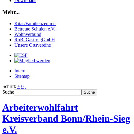
Downloads
Mehr...
Kitas/Familienzentren
Betreute Schulen e.V.
Wohnverbund
RoBi Gastro gGmbH
Unsere Ortsvereine
Intern
Sitemap
Schrift:
+
0
-
Suche
Suche
Arbeiterwohlfahrt
Kreisverband Bonn/Rhein-Sieg
e.V.