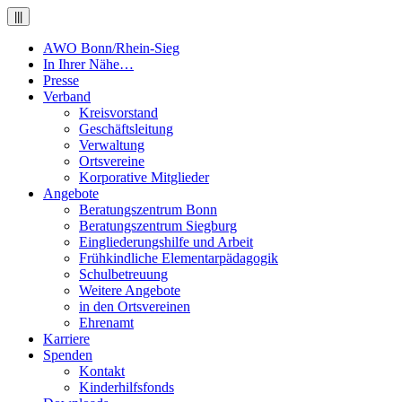
|||
AWO Bonn/Rhein-Sieg
In Ihrer Nähe…
Presse
Verband
Kreisvorstand
Geschäftsleitung
Verwaltung
Ortsvereine
Korporative Mitglieder
Angebote
Beratungszentrum Bonn
Beratungszentrum Siegburg
Eingliederungshilfe und Arbeit
Frühkindliche Elementarpädagogik
Schulbetreuung
Weitere Angebote
in den Ortsvereinen
Ehrenamt
Karriere
Spenden
Kontakt
Kinderhilfsfonds