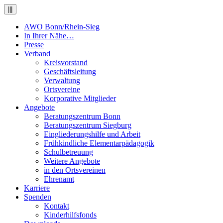
|||
AWO Bonn/Rhein-Sieg
In Ihrer Nähe…
Presse
Verband
Kreisvorstand
Geschäftsleitung
Verwaltung
Ortsvereine
Korporative Mitglieder
Angebote
Beratungszentrum Bonn
Beratungszentrum Siegburg
Eingliederungshilfe und Arbeit
Frühkindliche Elementarpädagogik
Schulbetreuung
Weitere Angebote
in den Ortsvereinen
Ehrenamt
Karriere
Spenden
Kontakt
Kinderhilfsfonds