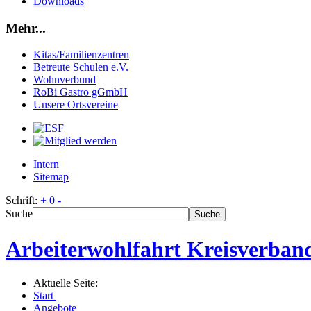
Downloads
Mehr...
Kitas/Familienzentren
Betreute Schulen e.V.
Wohnverbund
RoBi Gastro gGmbH
Unsere Ortsvereine
Intern
Sitemap
Schrift:
+
0
-
Suche
Suche
Arbeiterwohlfahrt Kreisverband
Aktuelle Seite:
Start
Angebote