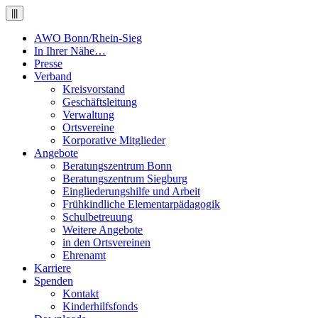
|||
AWO Bonn/Rhein-Sieg
In Ihrer Nähe…
Presse
Verband
Kreisvorstand
Geschäftsleitung
Verwaltung
Ortsvereine
Korporative Mitglieder
Angebote
Beratungszentrum Bonn
Beratungszentrum Siegburg
Eingliederungshilfe und Arbeit
Frühkindliche Elementarpädagogik
Schulbetreuung
Weitere Angebote
in den Ortsvereinen
Ehrenamt
Karriere
Spenden
Kontakt
Kinderhilfsfonds