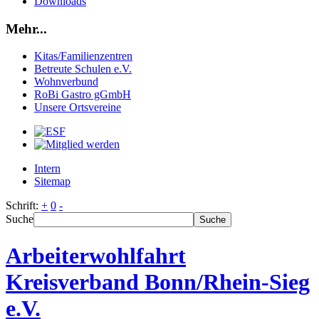
Downloads
Mehr...
Kitas/Familienzentren
Betreute Schulen e.V.
Wohnverbund
RoBi Gastro gGmbH
Unsere Ortsvereine
Intern
Sitemap
Schrift:
+
0
-
Suche
Suche
Arbeiterwohlfahrt
Kreisverband Bonn/Rhein-Sieg
e.V.