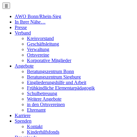
|||
AWO Bonn/Rhein-Sieg
In Ihrer Nähe…
Presse
Verband
Kreisvorstand
Geschäftsleitung
Verwaltung
Ortsvereine
Korporative Mitglieder
Angebote
Beratungszentrum Bonn
Beratungszentrum Siegburg
Eingliederungshilfe und Arbeit
Frühkindliche Elementarpädagogik
Schulbetreuung
Weitere Angebote
in den Ortsvereinen
Ehrenamt
Karriere
Spenden
Kontakt
Kinderhilfsfonds