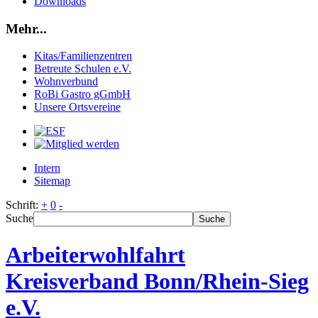
Downloads
Mehr...
Kitas/Familienzentren
Betreute Schulen e.V.
Wohnverbund
RoBi Gastro gGmbH
Unsere Ortsvereine
Intern
Sitemap
Schrift:
+
0
-
Suche
Suche
Arbeiterwohlfahrt
Kreisverband Bonn/Rhein-Sieg
e.V.