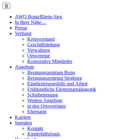
|||
AWO Bonn/Rhein-Sieg
In Ihrer Nähe…
Presse
Verband
Kreisvorstand
Geschäftsleitung
Verwaltung
Ortsvereine
Korporative Mitglieder
Angebote
Beratungszentrum Bonn
Beratungszentrum Siegburg
Eingliederungshilfe und Arbeit
Frühkindliche Elementarpädagogik
Schulbetreuung
Weitere Angebote
in den Ortsvereinen
Ehrenamt
Karriere
Spenden
Kontakt
Kinderhilfsfonds