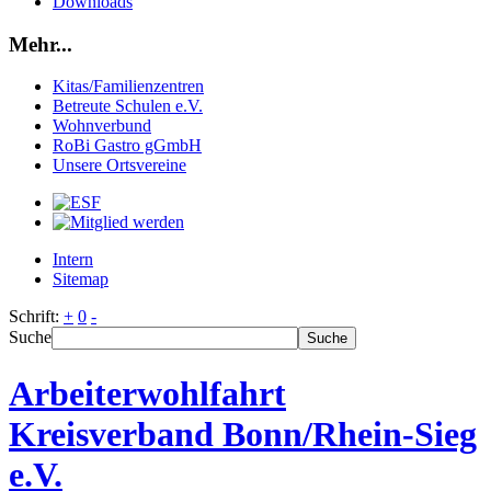
Downloads
Mehr...
Kitas/Familienzentren
Betreute Schulen e.V.
Wohnverbund
RoBi Gastro gGmbH
Unsere Ortsvereine
Intern
Sitemap
Schrift:
+
0
-
Suche
Suche
Arbeiterwohlfahrt
Kreisverband Bonn/Rhein-Sieg
e.V.