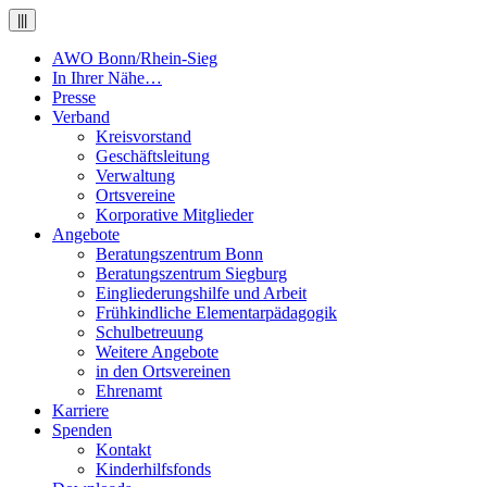
|||
AWO Bonn/Rhein-Sieg
In Ihrer Nähe…
Presse
Verband
Kreisvorstand
Geschäftsleitung
Verwaltung
Ortsvereine
Korporative Mitglieder
Angebote
Beratungszentrum Bonn
Beratungszentrum Siegburg
Eingliederungshilfe und Arbeit
Frühkindliche Elementarpädagogik
Schulbetreuung
Weitere Angebote
in den Ortsvereinen
Ehrenamt
Karriere
Spenden
Kontakt
Kinderhilfsfonds