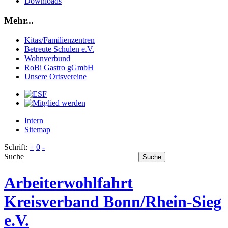
Downloads
Mehr...
Kitas/Familienzentren
Betreute Schulen e.V.
Wohnverbund
RoBi Gastro gGmbH
Unsere Ortsvereine
Intern
Sitemap
Schrift:
+
0
-
Suche
Suche
Arbeiterwohlfahrt
Kreisverband Bonn/Rhein-Sieg
e.V.