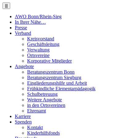
|||
AWO Bonn/Rhein-Sieg
In Ihrer Nähe…
Presse
Verband
Kreisvorstand
Geschäftsleitung
Verwaltung
Ortsvereine
Korporative Mitglieder
Angebote
Beratungszentrum Bonn
Beratungszentrum Siegburg
Eingliederungshilfe und Arbeit
Frühkindliche Elementarpädagogik
Schulbetreuung
Weitere Angebote
in den Ortsvereinen
Ehrenamt
Karriere
Spenden
Kontakt
Kinderhilfsfonds