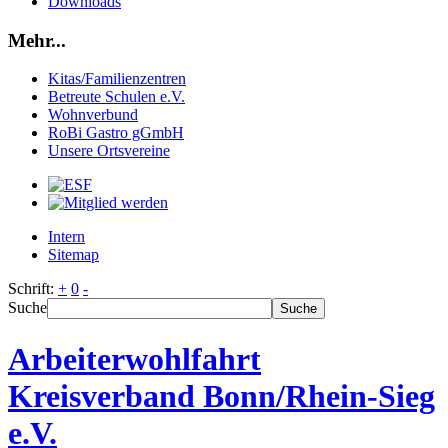
Downloads
Mehr...
Kitas/Familienzentren
Betreute Schulen e.V.
Wohnverbund
RoBi Gastro gGmbH
Unsere Ortsvereine
Intern
Sitemap
Schrift:
+
0
-
Suche
Suche
Arbeiterwohlfahrt
Kreisverband Bonn/Rhein-Sieg
e.V.