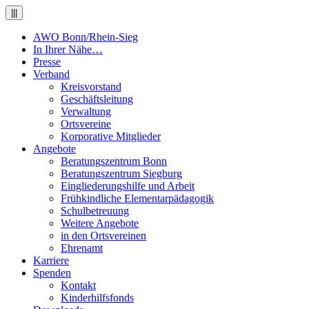
|||
AWO Bonn/Rhein-Sieg
In Ihrer Nähe…
Presse
Verband
Kreisvorstand
Geschäftsleitung
Verwaltung
Ortsvereine
Korporative Mitglieder
Angebote
Beratungszentrum Bonn
Beratungszentrum Siegburg
Eingliederungshilfe und Arbeit
Frühkindliche Elementarpädagogik
Schulbetreuung
Weitere Angebote
in den Ortsvereinen
Ehrenamt
Karriere
Spenden
Kontakt
Kinderhilfsfonds