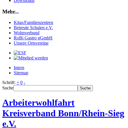
Downloads
Mehr...
Kitas/Familienzentren
Betreute Schulen e.V.
Wohnverbund
RoBi Gastro gGmbH
Unsere Ortsvereine
Intern
Sitemap
Schrift:
+
0
-
Suche
Suche
Arbeiterwohlfahrt
Kreisverband Bonn/Rhein-Sieg
e.V.