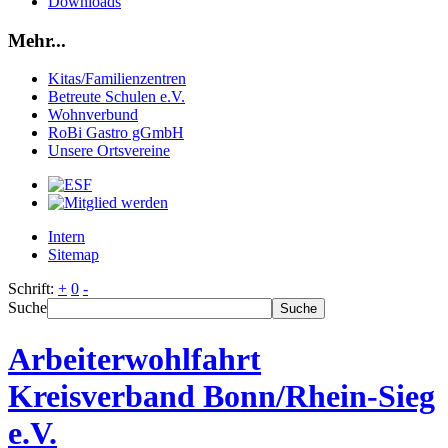
Downloads
Mehr...
Kitas/Familienzentren
Betreute Schulen e.V.
Wohnverbund
RoBi Gastro gGmbH
Unsere Ortsvereine
Intern
Sitemap
Schrift:
+
0
-
Suche
Suche
Arbeiterwohlfahrt
Kreisverband Bonn/Rhein-Sieg
e.V.