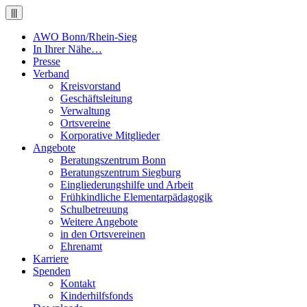
|||
AWO Bonn/Rhein-Sieg
In Ihrer Nähe…
Presse
Verband
Kreisvorstand
Geschäftsleitung
Verwaltung
Ortsvereine
Korporative Mitglieder
Angebote
Beratungszentrum Bonn
Beratungszentrum Siegburg
Eingliederungshilfe und Arbeit
Frühkindliche Elementarpädagogik
Schulbetreuung
Weitere Angebote
in den Ortsvereinen
Ehrenamt
Karriere
Spenden
Kontakt
Kinderhilfsfonds