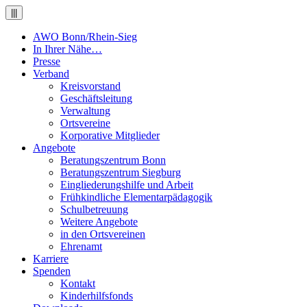
|||
AWO Bonn/Rhein-Sieg
In Ihrer Nähe…
Presse
Verband
Kreisvorstand
Geschäftsleitung
Verwaltung
Ortsvereine
Korporative Mitglieder
Angebote
Beratungszentrum Bonn
Beratungszentrum Siegburg
Eingliederungshilfe und Arbeit
Frühkindliche Elementarpädagogik
Schulbetreuung
Weitere Angebote
in den Ortsvereinen
Ehrenamt
Karriere
Spenden
Kontakt
Kinderhilfsfonds