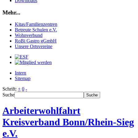
Downloads
Mehr...
Kitas/Familienzentren
Betreute Schulen e.V.
Wohnverbund
RoBi Gastro gGmbH
Unsere Ortsvereine
Intern
Sitemap
Schrift:
+
0
-
Suche
Suche
Arbeiterwohlfahrt
Kreisverband Bonn/Rhein-Sieg
e.V.