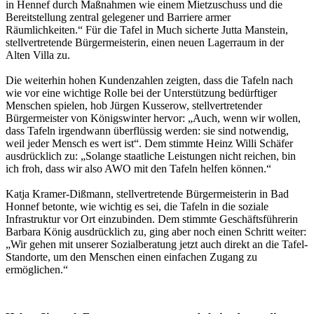
in Hennef durch Maßnahmen wie einem Mietzuschuss und die
Bereitstellung zentral gelegener und Barriere armer
Räumlichkeiten.“ Für die Tafel in Much sicherte Jutta Manstein,
stellvertretende Bürgermeisterin, einen neuen Lagerraum in der
Alten Villa zu.
Die weiterhin hohen Kundenzahlen zeigten, dass die Tafeln nach
wie vor eine wichtige Rolle bei der Unterstützung bedürftiger
Menschen spielen, hob Jürgen Kusserow, stellvertretender
Bürgermeister von Königswinter hervor: „Auch, wenn wir wollen,
dass Tafeln irgendwann überflüssig werden: sie sind notwendig,
weil jeder Mensch es wert ist“. Dem stimmte Heinz Willi Schäfer
ausdrücklich zu: „Solange staatliche Leistungen nicht reichen, bin
ich froh, dass wir also AWO mit den Tafeln helfen können.“
Katja Kramer-Dißmann, stellvertretende Bürgermeisterin in Bad
Honnef betonte, wie wichtig es sei, die Tafeln in die soziale
Infrastruktur vor Ort einzubinden. Dem stimmte Geschäftsführerin
Barbara König ausdrücklich zu, ging aber noch einen Schritt weiter:
„Wir gehen mit unserer Sozialberatung jetzt auch direkt an die Tafel-
Standorte, um den Menschen einen einfachen Zugang zu
ermöglichen.“