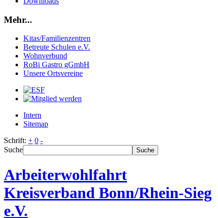
Downloads
Mehr...
Kitas/Familienzentren
Betreute Schulen e.V.
Wohnverbund
RoBi Gastro gGmbH
Unsere Ortsvereine
Intern
Sitemap
Schrift:
+
0
-
Suche
Suche
Arbeiterwohlfahrt
Kreisverband Bonn/Rhein-Sieg
e.V.