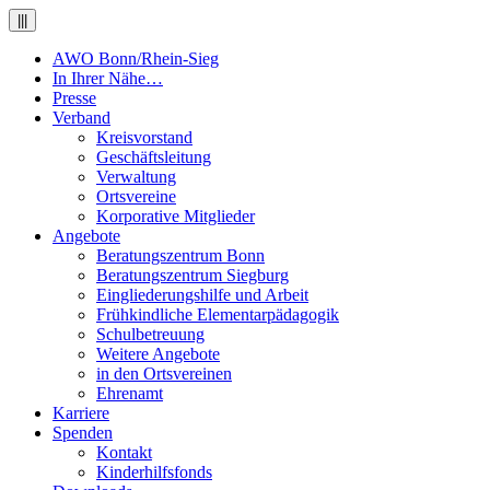
|||
AWO Bonn/Rhein-Sieg
In Ihrer Nähe…
Presse
Verband
Kreisvorstand
Geschäftsleitung
Verwaltung
Ortsvereine
Korporative Mitglieder
Angebote
Beratungszentrum Bonn
Beratungszentrum Siegburg
Eingliederungshilfe und Arbeit
Frühkindliche Elementarpädagogik
Schulbetreuung
Weitere Angebote
in den Ortsvereinen
Ehrenamt
Karriere
Spenden
Kontakt
Kinderhilfsfonds